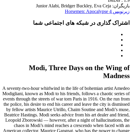
IMDB : 1.9
بازیگران: Junior Alabi, Bridger Buckley, Eva Ceja
زیرنویس 4 Horsemen: Apocalypse
اشتراک گذاری در شبکه های اجتماعی شما
Modì, Three Days on the Wing of
Madness
A seventy-two-hour whirlwind in the life of bohemian artist Amedeo
Modigliani, known as Modi to his friends, follows a chaotic series of
events through the streets of war torn Paris in 1916. On the run from
the police, his desire to end his career and leave the city is dismissed
by fellow artists Maurice Utrillo, Chaim Soutine and Modi’s muse,
Beatrice Hastings. Modi seeks advice from his art dealer and friend,
Leopold Zborowski — however, after a night of hallucinations, the
chaos in Modi’s mind reaches a crescendo when faced with an
American collector, Maurice Gangnat, who has the power to change