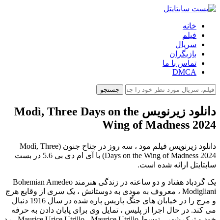
خانه
فیلم
سریال
بازیگران
تماس با ما
DMCA
جستجو
دانلود زیرنویس Modì, Three Days on the
Wing of Madness 2024
دانلود زیرنویس فیلم مود ، سه روز در جناح جنون (Modì, Three
Days on the Wing of Madness 2024) با آی ام دی بی 5.6 در بست
سابتایتل ارائه شده است.
یک گردباد هفتاد و دو ساعته در زندگی هنرمند Bohemian Amedeo
Modigliani ، معروف به مودی به دوستانش ، یک سری از وقایع هرج
و مرج را در خیابان های جنگ پاریس پاره شده در سال 1916 دنبال
می کند. در حال اجرا از پلیس ، تمایل وی برای پایان دادن به حرفه
خود و ترک شهر ، توسط Maurice Urice Utrillo ، Maurice Utrillo ، رد