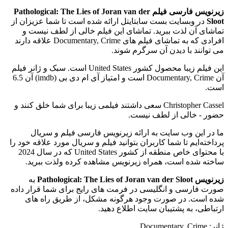
زیرنویس فارسی فیلم Pathological: The Lies of Joran van der
Sloot
در وبسایت بست سابتایتل ارائه شده است تا شما عزیزان از
تماشای آن لذت ببرید. تماشای این فیلم خالی از لطف نیست و
افرادی که به تماشای فیلم های Documentary, Crime علاقه دارند
می توانند با دیدن آن سرگرم شوند.
این فیلم زیبا محصول کشور United States است. سبک و ژانر فیلم
آن Documentary, Crime است و امتیاز آی ام دی بی (imdb) آن 6.5
است.
Christopher Cassel سعی داشتند فیلمی زیبا برای شما خلق کنند و
حضور - خالی از لطف نیست.
ما در این وب سایت به ارائه زیرنویس فارسی فیلم و سریال
پرداخته‌ایم تا شما کاربران بتوانید فیلم و سریال مورد علاقه خود را
با محتوای خاص منطقه از کشور United States که در سال 2024
ساخته شده است، همراه زیرنویس مشاهده کرده ولذت ببرید.
زیرنویس Pathological: The Lies of Joran van der Sloot
به
صورت فارسی و انگلیسی در فرمت های رایج برای شما قرار داده
شده است. در صورت وجود هرگونه مشکل، از طریق راه های
ارتباطی، به پشتیبان سایت اطلاع دهید.
ژانر: Documentary, Crime