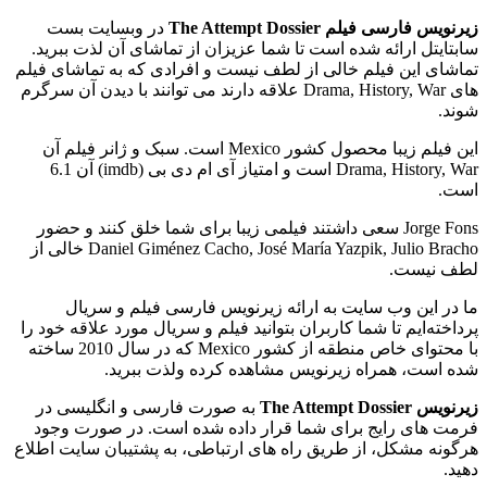
زیرنویس فارسی فیلم The Attempt Dossier
در وبسایت بست
سابتایتل ارائه شده است تا شما عزیزان از تماشای آن لذت ببرید.
تماشای این فیلم خالی از لطف نیست و افرادی که به تماشای فیلم
های Drama, History, War علاقه دارند می توانند با دیدن آن سرگرم
شوند.
این فیلم زیبا محصول کشور Mexico است. سبک و ژانر فیلم آن
Drama, History, War است و امتیاز آی ام دی بی (imdb) آن 6.1
است.
Jorge Fons سعی داشتند فیلمی زیبا برای شما خلق کنند و حضور
Daniel Giménez Cacho, José María Yazpik, Julio Bracho خالی از
لطف نیست.
ما در این وب سایت به ارائه زیرنویس فارسی فیلم و سریال
پرداخته‌ایم تا شما کاربران بتوانید فیلم و سریال مورد علاقه خود را
با محتوای خاص منطقه از کشور Mexico که در سال 2010 ساخته
شده است، همراه زیرنویس مشاهده کرده ولذت ببرید.
زیرنویس The Attempt Dossier
به صورت فارسی و انگلیسی در
فرمت های رایج برای شما قرار داده شده است. در صورت وجود
هرگونه مشکل، از طریق راه های ارتباطی، به پشتیبان سایت اطلاع
دهید.