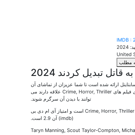
IMDB : 
2024
مه مطلب
قاتل تبدیل کردند 2024
تایتل ارائه شده است تا شما عزیزان از تماشای آن
لذت ببرید. تماشای این فیلم خالی از لطف نیست و افرادی که به تماشای فیلم های Crime, Horror, Thriller علاقه دارند می
توانند با دیدن آن سرگرم شوند.
این فیلم زیبا محصول کشور United States است. سبک و ژانر فیلم آن Crime, Horror, Thriller است و امتیاز آی ام دی بی
(imdb) آن 2.9 است.
Thomas W سعی داشتند فیلمی زیبا برای شما خلق کنند و حضور Taryn Manning, Scout Taylor-Compton, Michael