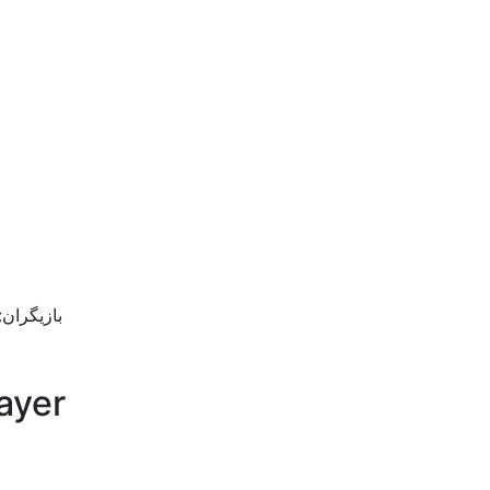
بازیگران:  Muñoz, Sydney White, Margaux Billard
ayer