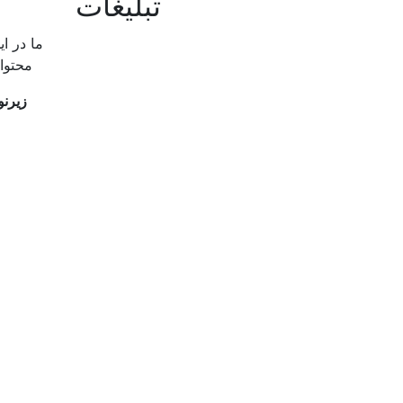
تبلیغات
ما در ا
محتوای خاص منطقه از
زیرنویس to Killers