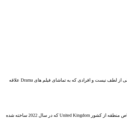
در وبسایت بست سابتایتل ارائه شده است تا شما عزیزان از تماشای آن لذت ببرید. تماشای این فیلم خالی از لطف نیست و افرادی که به تماشای فیلم های Drama علاقه
ما در این وب سایت به ارائه زیرنویس فارسی فیلم و سریال پرداخته‌ایم تا شما کاربران بتوانید فیلم و سریال مورد علاقه خود را با محتوای خاص منطقه از کشور United Kingdom که در سال 2022 ساخته شده