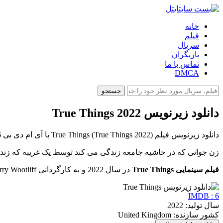
خانه
فیلم
سریال
بازیگران
تماس با ما
DMCA
جستجو
دانلود زیرنویس True Things 2022
دانلود زیرنویس فیلم True Things (True Things 2022) با آی ام دی بی 6 در بست سابتایتل ارائه شده است.
زن جوانی که در حاشیه جامعه زندگی می کند توسط یک غریبه که زن
فیلم سینمایی True Things
در سال 2022 و به کارگردانی Harry Wootliff ساخته شد. این فیلم با حضور و نقش آفرینی بازیگرانی همچون Ruth Wilson, Tom Burke, Hayley Squires همراه بوده است.
IMDB : 6
سال تولید: 2022
کشور سازنده: United Kingdom