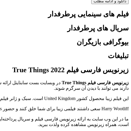
دانلود و ادامه مطلب
فیلم های سینمایی پرطرفدار
سریال های پرطرفدار
بیوگرافی بازیگران
تبلیغات
زیرنویس فارسی فیلم True Things 2022
زیرنویس فارسی فیلم True Things
دارند می توانند با دیدن آن سرگرم شوند.
این فیلم زیبا محصول کشور United Kingdom است. سبک و ژانر فیلم آن Drama است و امتیاز آی ام دی بی (imdb) آن 6 است.
Harry Wootliff سعی داشتند فیلمی زیبا برای شما خلق کنند و حضور Ruth Wilson, Tom Burke, Hayley Squires خالی از لطف نیست.
است، همراه زیرنویس مشاهده کرده ولذت ببرید.