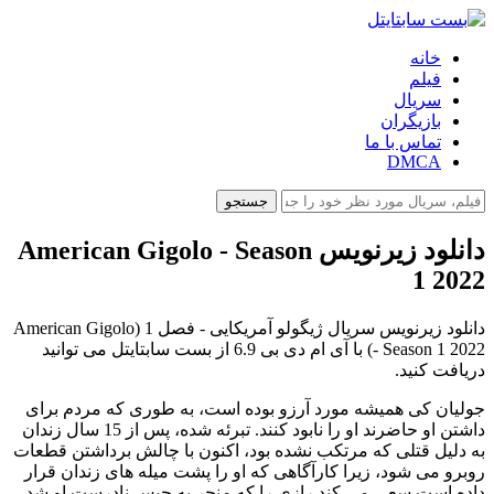
خانه
فیلم
سریال
بازیگران
تماس با ما
DMCA
جستجو
دانلود زیرنویس American Gigolo - Season
1 2022
دانلود زیرنویس سریال ژیگولو آمریکایی - فصل 1 (American Gigolo
- Season 1 2022) با آی ام دی بی 6.9 از بست سابتایتل می توانید
دریافت کنید.
جولیان کی همیشه مورد آرزو بوده است، به طوری که مردم برای
داشتن او حاضرند او را نابود کنند. تبرئه شده، پس از 15 سال زندان
به دلیل قتلی که مرتکب نشده بود، اکنون با چالش برداشتن قطعات
روبرو می شود، زیرا کارآگاهی که او را پشت میله های زندان قرار
داده است سعی می کند رازی را که منجر به حبس نادرست او شد،