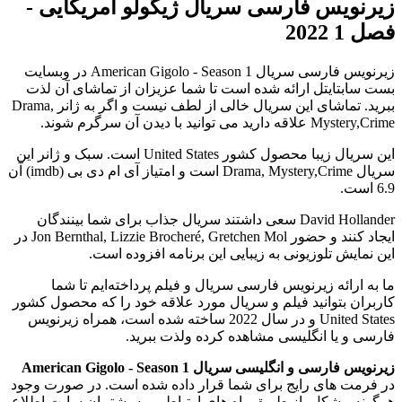
زیرنویس فارسی سریال ژیگولو آمریکایی -
فصل 1 2022
زیرنویس فارسی سریال American Gigolo - Season 1 در وبسایت
بست سابتایتل ارائه شده است تا شما عزیزان از تماشای آن لذت
ببرید. تماشای این سریال خالی از لطف نیست و اگر به ژانر Drama,
Mystery,Crime علاقه دارید می توانید با دیدن آن سرگرم شوند.
این سریال زیبا محصول کشور United States است. سبک و ژانر این
سریال Drama, Mystery,Crime است و امتیاز آی ام دی بی (imdb) آن
6.9 است.
David Hollander سعی داشتند سریال جذاب برای شما بینندگان
ایجاد کنند و حضور Jon Bernthal, Lizzie Brocheré, Gretchen Mol در
این نمایش تلوزیونی به زیبایی این برنامه افزوده است.
ما به ارائه زیرنویس فارسی سریال و فیلم پرداخته‌ایم تا شما
کاربران بتوانید فیلم و سریال مورد علاقه خود را که محصول کشور
United States و در سال 2022 ساخته شده است، همراه زیرنویس
فارسی و یا انگلیسی مشاهده کرده ولذت ببرید.
زیرنویس فارسی و انگلیسی سریال American Gigolo - Season 1
در فرمت های رایج برای شما قرار داده شده است. در صورت وجود
هرگونه مشکل، از طریق راه های ارتباطی، به پشتیبان سایت اطلاع