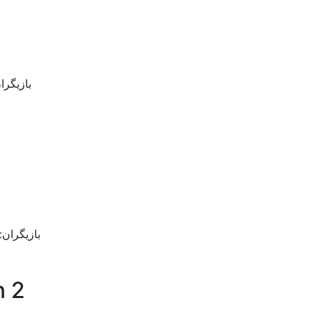
بازیگران: Kenan Thompson, Chris Redd
بازیگران: n Hartley, Lee Tergesen, Nicole Anthony
n 2