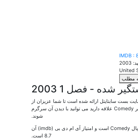
IMDB : 
2003
مه مطلب
 شده - فصل 1 2003
سریال Arrested Development - Season 1 در وبسایت بست سابتایتل ارائه شده است تا شما عزیزان از
تماشای آن لذت ببرید. تماشای این سریال خالی از لطف نیست و اگر به ژانر Comedy علاقه دارید می توانید با دیدن آن سرگرم
شوند.
این سریال زیبا محصول کشور United States است. سبک و ژانر این سریال Comedy است و امتیاز آی ام دی بی (imdb) آن
8.7 است.