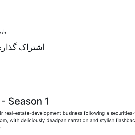
بازیگران: Dizzia
اشتراک گذاری
- Season 1
 real-estate-development business following a securities-fra
com, with deliciously deadpan narration and stylish flashba
.