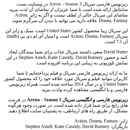
زیرنویس فارسی سریال Arrow - Season 3 در وبسایت بست
سابتایتل ارائه شده است تا شما عزیزان از تماشای آن لذت ببرید.
تماشای این سریال خالی از لطف نیست و اگر به ژانر Action,
Drama, Fantasy علاقه دارید می توانید با دیدن آن سرگرم شوند.
این سریال زیبا محصول کشور United States است. سبک و ژانر این
سریال Action, Drama, Fantasy است و امتیاز آی ام دی بی (imdb)
آن 7.5 است.
David Nutter سعی داشتند سریال جذاب برای شما بینندگان ایجاد
کنند و حضور Stephen Amell, Katie Cassidy, David Ramsey در این
نمایش تلوزیونی به زیبایی این برنامه افزوده است.
ما به ارائه زیرنویس فارسی سریال و فیلم پرداخته‌ایم تا شما
کاربران بتوانید فیلم و سریال مورد علاقه خود را که محصول کشور
United States و در سال 2014 ساخته شده است، همراه زیرنویس
فارسی و یا انگلیسی مشاهده کرده ولذت ببرید.
زیرنویس فارسی و انگلیسی سریال Arrow - Season 3
در فرمت
های رایج برای شما قرار داده شده است. در صورت وجود هرگونه
مشکل، از طریق راه های ارتباطی، به پشتیبان سایت اطلاع دهید.
ژانر: Action, Drama, Fantasy
بازیگران: Stephen Amell, Katie Cassidy, David Ramsey