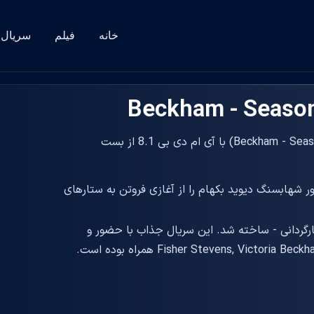
خانه
فیلم
سریال
دانلود زیرنویس سریال بکهام - فصل 1 (Beckham - Season 1 2023) با آی ام دی بی 8.1 از بست
ور شهابسنگ دیوید بکهام را از آغازی فروتن به ستارهای
202 و به کارگردانی - ساخته شد. این سریال جذاب با حضور و