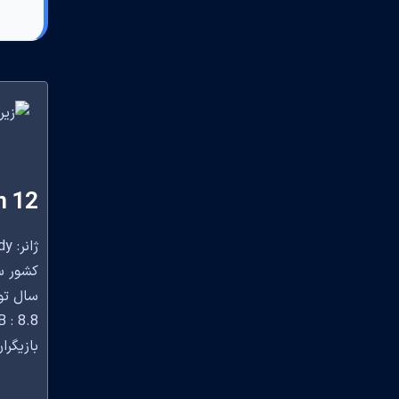
n 12
ژانر: Comedy
کشور سازنده: 
سال تولید
 : 8.8
بازیگران: Jeff Garlin, Cheryl Hines