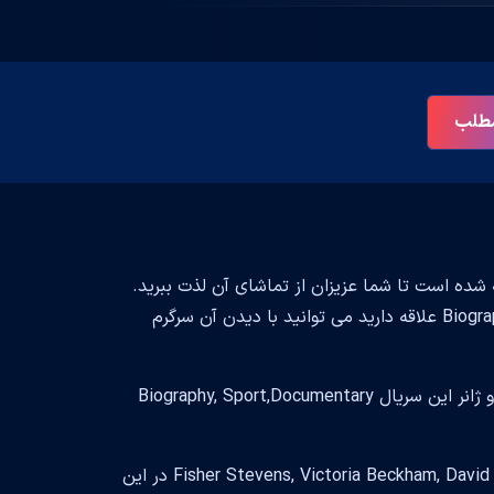
 مطلب
سایت بست سابتایتل ارائه شده است تا شما عزیزان از تماشای آن لذت ببرید.
تماشای این سریال خالی از لطف نیست و اگر به ژانر Biography, Sport,Documentary علاقه دارید می توانید با دیدن آن سرگرم
این سریال زیبا محصول کشور United Kingdom, United States است. سبک و ژانر این سریال Biography, Sport,Documentary
- سعی داشتند سریال جذاب برای شما بینندگان ایجاد کنند و حضور Fisher Stevens, Victoria Beckham, David Beckham در این