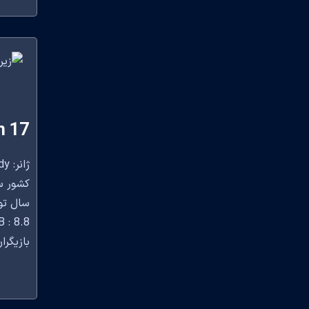
n 17
ژانر: Comedy
کشور سازنده: 
سال تولید
 : 8.8
بازیگران: ob McElhenney, Kaitlin Olson