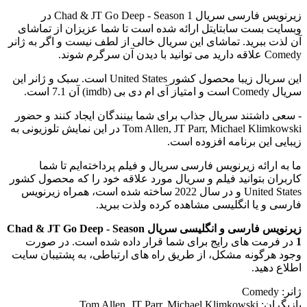
زیرنویس فارسی سریال Chad & JT Go Deep - Season 1 در
وبسایت بست سابتایتل ارائه شده است تا شما عزیزان از تماشای
آن لذت ببرید. تماشای این سریال خالی از لطف نیست و اگر به ژانر
Comedy علاقه دارید می توانید با دیدن آن سرگرم شوند.
این سریال زیبا محصول کشور United States است. سبک و ژانر این
سریال Comedy است و امتیاز آی ام دی بی (imdb) آن 7.1 است.
- سعی داشتند سریال جذاب برای شما بینندگان ایجاد کنند و حضور
Tom Allen, JT Parr, Michael Klimkowski در این نمایش تلوزیونی به
زیبایی این برنامه افزوده است.
ما به ارائه زیرنویس فارسی سریال و فیلم پرداخته‌ایم تا شما
کاربران بتوانید فیلم و سریال مورد علاقه خود را که محصول کشور
United States و در سال 2022 ساخته شده است، همراه زیرنویس
فارسی و یا انگلیسی مشاهده کرده ولذت ببرید.
زیرنویس فارسی و انگلیسی سریال Chad & JT Go Deep - Season
1
در فرمت های رایج برای شما قرار داده شده است. در صورت
وجود هرگونه مشکل، از طریق راه های ارتباطی، به پشتیبان سایت
اطلاع دهید.
ژانر: Comedy
بازیگران: Tom Allen, JT Parr, Michael Klimkowski