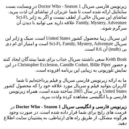
زیرنویس فارسی سریال Doctor Who - Season 1 در وبسایت بست
سابتایتل ارائه شده است تا شما عزیزان از تماشای آن لذت ببرید.
تماشای این سریال خالی از لطف نیست و اگر به ژانر Sci-Fi,
Family, Mystery, Adventure علاقه دارید می توانید با دیدن آن
سرگرم شوند.
این سریال زیبا محصول کشور United States است. سبک و ژانر این
سریال Sci-Fi, Family, Mystery, Adventure است و امتیاز آی ام دی
بی (imdb) آن 8.6 است.
Keith Boak سعی داشتند سریال جذاب برای شما بینندگان ایجاد کنند
و حضور Christopher Eccleston, Camille Coduri, Billie Piper در این
نمایش تلوزیونی به زیبایی این برنامه افزوده است.
ما به ارائه زیرنویس فارسی سریال و فیلم پرداخته‌ایم تا شما
کاربران بتوانید فیلم و سریال مورد علاقه خود را که محصول کشور
United States و در سال 2005 ساخته شده است، همراه زیرنویس
فارسی و یا انگلیسی مشاهده کرده ولذت ببرید.
زیرنویس فارسی و انگلیسی سریال Doctor Who - Season 1
در
فرمت های رایج برای شما قرار داده شده است. در صورت وجود
هرگونه مشکل، از طریق راه های ارتباطی، به پشتیبان سایت اطلاع
دهید.