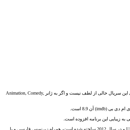
زیرنویس فارسی سریال Gravity Falls - Season 1 در وبسایت بست سابتایتل ارائه شده است تا شما عزیزان از تماشای آن لذت ببرید. تماشای این سریال خالی از لطف نیست و اگر به ژانر Animation, Comedy,
ما به ارائه زیرنویس فارسی سریال و فیلم پرداخته‌ایم تا شما کاربران بتوانید فیلم و سریال مورد علاقه خود را که محصول کشور United States و در سال 2012 ساخته شده است، همراه زیرنویس فارسی و یا