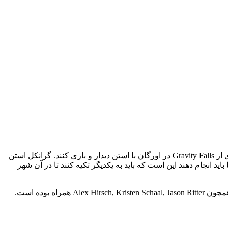
Gravity Falls - فصل 1 در مورد ماجراجویی برادران دوقلو Dipper و Mabel Pines (12 ساله) می گوید. والدین آنها به آنها اجازه دادند تا در شهری از Gravity Falls در اورگان با استن دیدار و بازی کنند. گرانکل استن
ید انجام دهند این است که باید به یکدیگر تکیه کنند تا در آن شهر