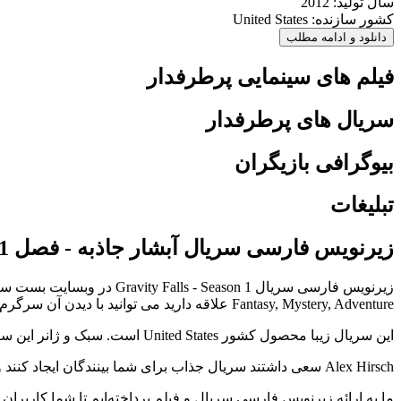
سال تولید: 2012
کشور سازنده: United States
دانلود و ادامه مطلب
فیلم های سینمایی پرطرفدار
سریال های پرطرفدار
بیوگرافی بازیگران
تبلیغات
زیرنویس فارسی سریال آبشار جاذبه - فصل 1 2012
Fantasy, Mystery, Adventure علاقه دارید می توانید با دیدن آن سرگرم شوند.
این سریال زیبا محصول کشور United States است. سبک و ژانر این سریال Animation, Comedy, Fantasy, Mystery, Adventure است و امتیاز آی ام دی بی (imdb) آن 8.9 است.
Alex Hirsch سعی داشتند سریال جذاب برای شما بینندگان ایجاد کنند و حضور Alex Hirsch, Kristen Schaal, Jason Ritter در این نمایش تلوزیونی به زیبایی این برنامه افزوده است.