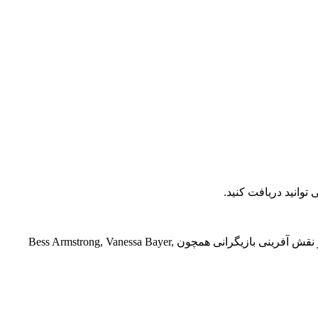
در سال 2022 و به کارگردانی Vanessa Bayer, Jeremy Beiler ساخته شد. این سریال جذاب با حضور و نقش آفرینی بازیگرانی همچون Bess Armstrong, Vanessa Bayer,