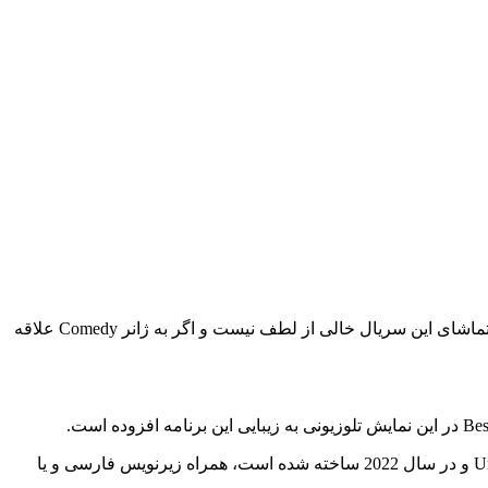
زیرنویس فارسی سریال I Love That for You - Season 1 در وبسایت بست سابتایتل ارائه شده است تا شما عزیزان از تماشای آن لذت ببرید. تماشای این سریال خالی از لطف نیست و اگر به ژانر Comedy علاقه
ما به ارائه زیرنویس فارسی سریال و فیلم پرداخته‌ایم تا شما کاربران بتوانید فیلم و سریال مورد علاقه خود را که محصول کشور United States و در سال 2022 ساخته شده است، همراه زیرنویس فارسی و یا