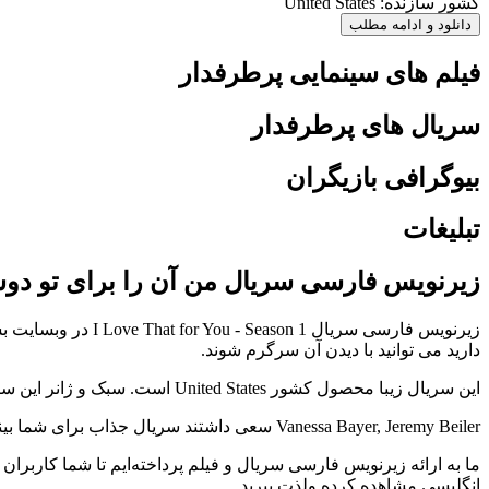
کشور سازنده: United States
دانلود و ادامه مطلب
فیلم های سینمایی پرطرفدار
سریال های پرطرفدار
بیوگرافی بازیگران
تبلیغات
زیرنویس فارسی سریال من آن را برای تو دوست د
دارید می توانید با دیدن آن سرگرم شوند.
این سریال زیبا محصول کشور United States است. سبک و ژانر این سریال Comedy است و امتیاز آی ام دی بی (imdb) آن 7.2 است.
Vanessa Bayer, Jeremy Beiler سعی داشتند سریال جذاب برای شما بینندگان ایجاد کنند و حضور Bess Armstrong, Vanessa Bayer, Molly Shannon در این نمایش تلوزیونی به زیبایی این برنامه افزوده است.
انگلیسی مشاهده کرده ولذت ببرید.