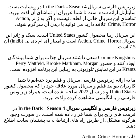
زیرنویس فارسی سریال In the Dark - Season 4 در وبسایت بست
سابتایتل ارائه شده است تا شما عزیزان از تماشای آن لذت ببرید.
تماشای این سریال خالی از لطف نیست و اگر به ژانر Action,
Crime, Horror علاقه دارید می توانید با دیدن آن سرگرم شوند.
این سریال زیبا محصول کشور United States است. سبک و ژانر این
سریال Action, Crime, Horror است و امتیاز آی ام دی بی (imdb) آن
7.5 است.
Corinne Kingsbury سعی داشتند سریال جذاب برای شما بینندگان
ایجاد کنند و حضور Perry Mattfeld, Brooke Markham, Morgan
Krantz در این نمایش تلوزیونی به زیبایی این برنامه افزوده است.
ما به ارائه زیرنویس فارسی سریال و فیلم پرداخته‌ایم تا شما
کاربران بتوانید فیلم و سریال مورد علاقه خود را که محصول کشور
United States و در سال 2022 ساخته شده است، همراه زیرنویس
فارسی و یا انگلیسی مشاهده کرده ولذت ببرید.
زیرنویس فارسی و انگلیسی سریال In the Dark - Season 4
در
فرمت های رایج برای شما قرار داده شده است. در صورت وجود
هرگونه مشکل، از طریق راه های ارتباطی، به پشتیبان سایت اطلاع
دهید.
ژانر: Action, Crime, Horror