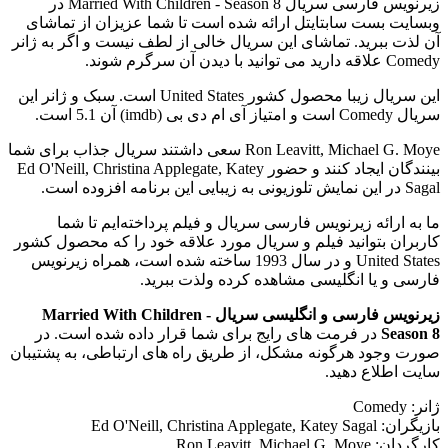
زیرنویس فارسی سریال Married With Children - Season 8 در
وبسایت بست سابتایتل ارائه شده است تا شما عزیزان از تماشای
آن لذت ببرید. تماشای این سریال خالی از لطف نیست و اگر به ژانر
Comedy علاقه دارید می توانید با دیدن آن سرگرم شوند.
این سریال زیبا محصول کشور United States است. سبک و ژانر این
سریال Comedy است و امتیاز آی ام دی بی (imdb) آن 5.1 است.
Ron Leavitt, Michael G. Moye سعی داشتند سریال جذاب برای شما
بینندگان ایجاد کنند و حضور Ed O'Neill, Christina Applegate, Katey
Sagal در این نمایش تلوزیونی به زیبایی این برنامه افزوده است.
ما به ارائه زیرنویس فارسی سریال و فیلم پرداخته‌ایم تا شما
کاربران بتوانید فیلم و سریال مورد علاقه خود را که محصول کشور
United States و در سال 1993 ساخته شده است، همراه زیرنویس
فارسی و یا انگلیسی مشاهده کرده ولذت ببرید.
زیرنویس فارسی و انگلیسی سریال Married With Children -
Season 8
در فرمت های رایج برای شما قرار داده شده است. در
صورت وجود هرگونه مشکل، از طریق راه های ارتباطی، به پشتیبان
سایت اطلاع دهید.
ژانر: Comedy
بازیگران: Ed O'Neill, Christina Applegate, Katey Sagal
کارگردان: Ron Leavitt, Michael G. Moye