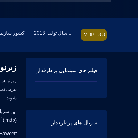
سال تولید: 2013
کشور سازنده: ed States
IMDB : 8.3
زیرنوی
فیلم های سینمایی پرطرفدار
شوند.
(imdb) آن 8.3 است.
سریال های پرطرفدار