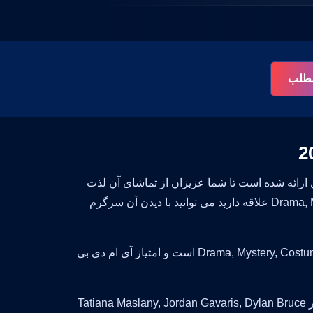
 مطلب
Orpha در وبسایت بست سابتایتل ارائه شده است تا شما عزیزان از تماشای آن لذت
ببرید. تماشای این سریال خالی از لطف نیست و اگر به ژانر Drama, Mystery, Costume علاقه دارید می توانید با دیدن آن سرگرم
این سریال زیبا محصول کشور United States است. سبک و ژانر این سریال Drama, Mystery, Costume است و امتیاز آی ام دی بی
John Fawcett سعی داشتند سریال جذاب برای شما بینندگان ایجاد کنند و حضور Tatiana Maslany, Jordan Gavaris, Dylan Bruce