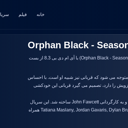
خانه
فیلم
سریا
دانلود زیرنویس سریال سیاه یتیم - فصل 1 (Orphan Black - Season 1 2013) با آی ام دی بی 8.3 از بست
وجه می شود که قربانی نیز شبیه او است. با احساس
زویش را دارد، تصمیم می گیرد قربانی این خودکشی
در سال 2013 و به کارگردانی John Fawcett ساخته شد. این سریال
جذاب با حضور و نقش آفرینی بازیگرانی همچون Tatiana Maslany, Jordan Gavaris, Dylan Bruce همراه