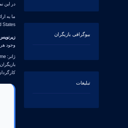
در این نم
ما به ار
United States و در سال 2013 ساخته شده است، همراه زیرنویس
بیوگرافی بازیگران
زیرنویس فارسی
وجود هرگ
ژانر: Drama, Mystery, Costume
بازیگران: Maslany, Jordan Gavaris, Dylan Bruce
کارگردان:  Fawcett
تبلیغات