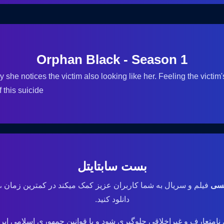
Orphan Black - Season 1
ly she notices the victim also looking like her. Feeling the victi
his suicide...
بست سابتایتل
یسی
فیلم و سریال به شما کاربران عزیز کمک میکند در کمترین زمان ،
دانلود کنید.
نامتعارف و غیراخلاقی جلوگیری شود و با قوانین جمهوری اسلامی ایر