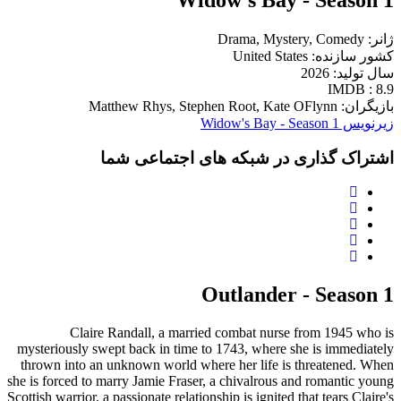
Widow's Bay - Season 1
ژانر: Drama, Mystery, Comedy
کشور سازنده: United States
سال تولید: 2026
IMDB : 8.9
بازیگران: Matthew Rhys, Stephen Root, Kate OFlynn
زیرنویس Widow's Bay - Season 1
اشتراک گذاری در شبکه های اجتماعی شما
Outlander - Season 1
Claire Randall, a married combat nurse from 1945 who is
mysteriously swept back in time to 1743, where she is immediately
thrown into an unknown world where her life is threatened. When
she is forced to marry Jamie Fraser, a chivalrous and romantic young
Scottish warrior, a passionate relationship is ignited that tears Claire's