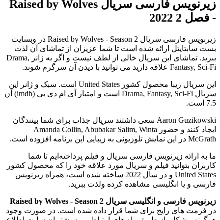
زیرنویس فارسی سریال Raised by Wolves
- فصل 2 2022
زیرنویس فارسی سریال Raised by Wolves - Season 2 در وبسایت
بست سابتایتل ارائه شده است تا شما عزیزان از تماشای آن لذت
ببرید. تماشای این سریال خالی از لطف نیست و اگر به ژانر Drama,
Fantasy, Sci-Fi علاقه دارید می توانید با دیدن آن سرگرم شوند.
این سریال زیبا محصول کشور United States است. سبک و ژانر این
سریال Drama, Fantasy, Sci-Fi است و امتیاز آی ام دی بی (imdb) آن
7.5 است.
Aaron Guzikowski سعی داشتند سریال جذاب برای شما بینندگان
ایجاد کنند و حضور Amanda Collin, Abubakar Salim, Winta
McGrath در این نمایش تلوزیونی به زیبایی این برنامه افزوده است.
ما به ارائه زیرنویس فارسی سریال و فیلم پرداخته‌ایم تا شما
کاربران بتوانید فیلم و سریال مورد علاقه خود را که محصول کشور
United States و در سال 2022 ساخته شده است، همراه زیرنویس
فارسی و یا انگلیسی مشاهده کرده ولذت ببرید.
زیرنویس فارسی و انگلیسی سریال Raised by Wolves - Season 2
در فرمت های رایج برای شما قرار داده شده است. در صورت وجود
هرگونه مشکل، از طریق راه های ارتباطی، به پشتیبان سایت اطلاع