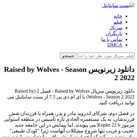
خانه
فیلم
سریال
بازیگران
تماس با ما
DMCA
جستجو
دانلود زیرنویس Raised by Wolves - Season
2 2022
دانلود زیرنویس سریال Raised by Wolves - فصل 2 (Raised by
Wolves - Season 2 2022) با آی ام دی بی 7.5 از بست سابتایتل می
توانید دریافت کنید.
در فصل دوم، شرکای اندروید مادر و پدر، همراه با فرزندان شش
فرزندشان، به یک مستعمره الحادی تازه تأسیس در منطقه استوایی
مرموز Kepler 22 b می پیوندند. اما پیمایش در این جامعه جدید
عجیب و غریب تنها شروع مشکلات آنهاست زیرا "کودک طبیعی"
مادر تهدید می کند که آنچه از نسل بشر باقی مانده است را به سمت