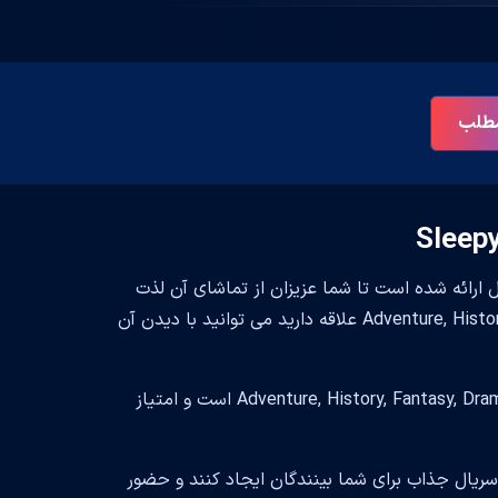
 مطلب
Sleepy در وبسایت بست سابتایتل ارائه شده است تا شما عزیزان از تماشای آن لذت
ببرید. تماشای این سریال خالی از لطف نیست و اگر به ژانر Adventure, History, Fantasy, Drama علاقه دارید می توانید با دیدن آن
این سریال زیبا محصول کشور United States است. سبک و ژانر این سریال Adventure, History, Fantasy, Drama است و امتیاز
Len Wiseman, Roberto Orci, Phil سعی داشتند سریال جذاب برای شما بینندگان ایجاد کنند و حضور