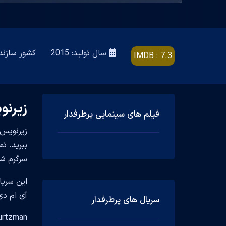
سال تولید: 2015
کشور سازنده: d States
IMDB : 7.3
زیرنویس 
فیلم های سینمایی پرطرفدار
سرگرم شو
آی ام دی بی (imdb)
سریال های پرطرفدار