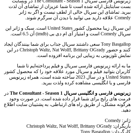
زیرنویس فارسی سریال The Consultant - Season 1 در وبسایت
بست سابتایتل ارائه شده است تا شما عزیزان از تماشای آن لذت
ببرید. تماشای این سریال خالی از لطف نیست و اگر به ژانر
Comedy علاقه دارید می توانید با دیدن آن سرگرم شوند.
این سریال زیبا محصول کشور United States است. سبک و ژانر این
سریال Comedy است و امتیاز آی ام دی بی (imdb) آن 6.5 است.
Tony Basgallop سعی داشتند سریال جذاب برای شما بینندگان ایجاد
کنند و حضور Christoph Waltz, Nat Wolff, Brittany OGrady در این
نمایش تلوزیونی به زیبایی این برنامه افزوده است.
ما به ارائه زیرنویس فارسی سریال و فیلم پرداخته‌ایم تا شما
کاربران بتوانید فیلم و سریال مورد علاقه خود را که محصول کشور
United States و در سال 2023 ساخته شده است، همراه زیرنویس
فارسی و یا انگلیسی مشاهده کرده ولذت ببرید.
زیرنویس فارسی و انگلیسی سریال The Consultant - Season 1
در
فرمت های رایج برای شما قرار داده شده است. در صورت وجود
هرگونه مشکل، از طریق راه های ارتباطی، به پشتیبان سایت اطلاع
دهید.
ژانر: Comedy
بازیگران: Christoph Waltz, Nat Wolff, Brittany OGrady
کارگردان: Tony Basgallop