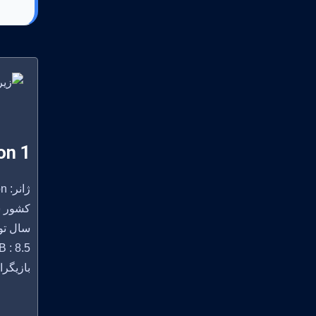
on 1
ژانر: Romance, History, Drama, Action
کشور سازنده:
سال تولید
 : 8.5
بازیگران: , Emily Cox, Nicholas Rowe