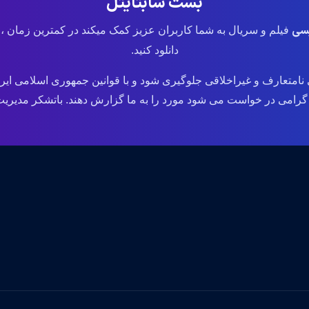
بست سابتایتل
یسی
فیلم و سریال به شما کاربران عزیز کمک میکند در کمترین زمان ،
دانلود کنید.
نامتعارف و غیراخلاقی جلوگیری شود و با قوانین جمهوری اسلامی ایر
می در خواست می شود مورد را به ما گزارش دهند. باتشکر مدیریت وب سایت .ir