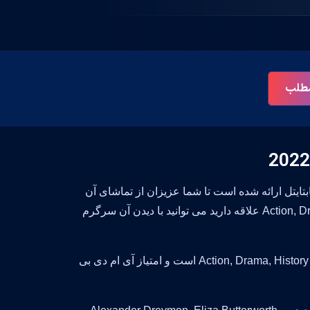
 مطلب
The Last Kingdo در وبسایت بست سابتایتل ارائه شده است تا شما عزیزان از تماشای آن
لذت ببرید. تماشای این سریال خالی از لطف نیست و اگر به ژانر Action, Drama, History علاقه دارید می توانید با دیدن آن سرگرم
این سریال زیبا محصول کشور United Kingdom است. سبک و ژانر این سریال Action, Drama, History است و امتیاز آی ام دی بی