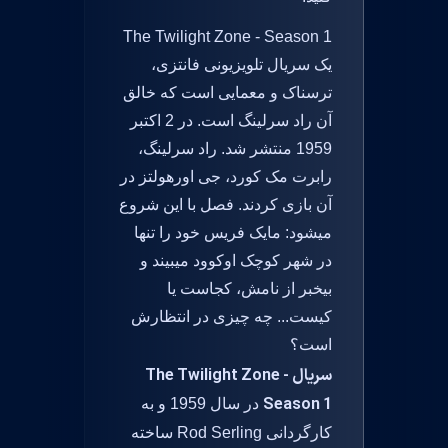
The Twilight Zone - Season 1
یک سریال تلویزیونی فانتزی،
ترسناک و معمایی است که خالق
آن راد سرلینگ است. در 2 اکتبر
1959 منتشر شد. راد سرلینگ،
رابرت مک کورد، جی اورهولتز در
آن بازی کردند. فصل با این شروع
میشود: مایک فریس خود را تنها
در شهر کوچک اوکوود میبیند و
بیخبر از نامش، کجاست یا
کیست... چه چیزی در انتظارش
است؟
سریال The Twilight Zone -
Season 1
در سال 1959 و به
کارگردانی Rod Serling ساخته