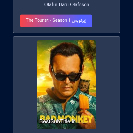
Ólafur Darri Ólafsson
زیرنویس The Tourist - Season 1