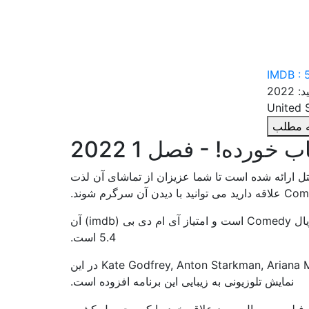
IMDB : 
2022
مه مطلب
ورده! - فصل 1 2022
Warp در وبسایت بست سابتایتل ارائه شده است تا شما عزیزان از تماشای آن لذت
این سریال زیبا محصول کشور United States است. سبک و ژانر این سریال Comedy است و امتیاز آی ام دی بی (imdb) آن
5.4 است.
- سعی داشتند سریال جذاب برای شما بینندگان ایجاد کنند و حضور Kate Godfrey, Anton Starkman, Ariana Molkara در این
نمایش تلوزیونی به زیبایی این برنامه افزوده است.
نید فیلم و سریال مورد علاقه خود را که محصول کشور