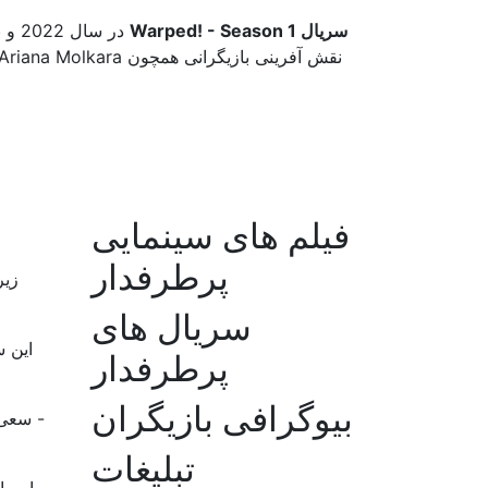
سریال Warped! - Season 1
در س
نقش آفرینی بازیگرانی همچون Kate Godfrey, Anton Starkman, Ariana Molkara همراه بوده است.
فیلم های سینمایی
پرطرفدار
سریال های
پرطرفدار
بیوگرافی بازیگران
تبلیغات
ما به 