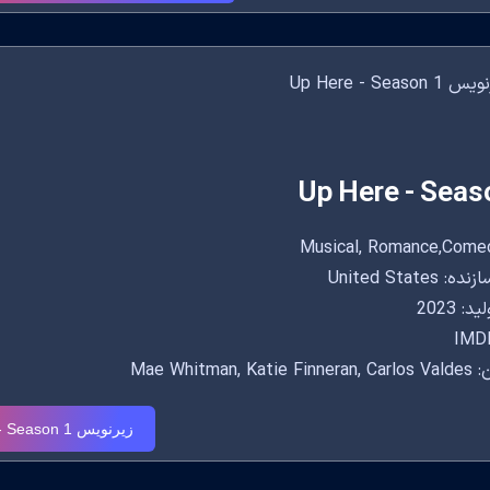
Up Here - Seas
United States
: 2023
IMDB
Mae Whitman, K
زیرنویس Up Here - Season 1