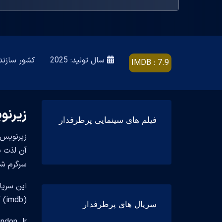
سال تولید: 2025
کشور سازنده: d States
IMDB : 7.9
زیرنوی
فیلم های سینمایی پرطرفدار
سرگرم شو
(imdb) آن 7.9 است.
سریال های پرطرفدار