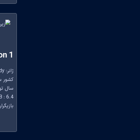
on 1
ژانر: Musical, Romance,Comedy
کشور سازنده: 
سال تولید
 : 6.4
بازیگران: atie Finneran, Carlos Valdes