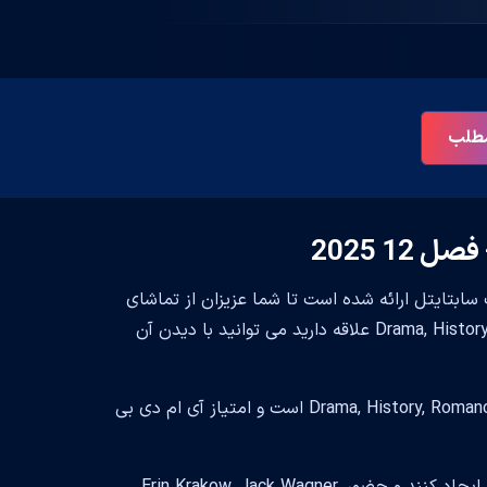
 مطلب
1 2025
When Calls the Heart - S در وبسایت بست سابتایتل ارائه شده است تا شما عزیزان از تماشای
آن لذت ببرید. تماشای این سریال خالی از لطف نیست و اگر به ژانر Drama, History, Romance علاقه دارید می توانید با دیدن آن
این سریال زیبا محصول کشور United States است. سبک و ژانر این سریال Drama, History, Romance است و امتیاز آی ام دی بی