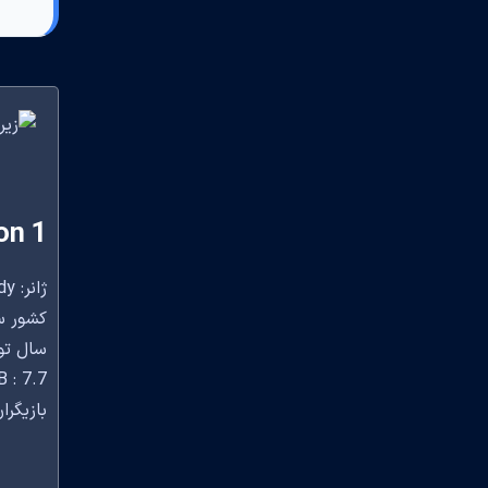
on 1
ژانر: Crime,Comedy
کشور سازنده: tes
سال تولید
 : 7.7
بازیگران: Richcreek Estrada, Mary Elizabeth Ellis