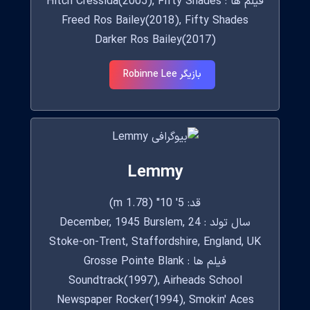
فیلم ها : Hitch Cressida(2005), Fifty Shades
Freed Ros Bailey(2018), Fifty Shades
Darker Ros Bailey(2017)
بازیگر Robinne Lee
Lemmy
قد: 5' 10" (1.78 m)
سال تولد : 24 December, 1945 Burslem,
Stoke-on-Trent, Staffordshire, England, UK
فیلم ها : Grosse Pointe Blank
Soundtrack(1997), Airheads School
Newspaper Rocker(1994), Smokin' Aces